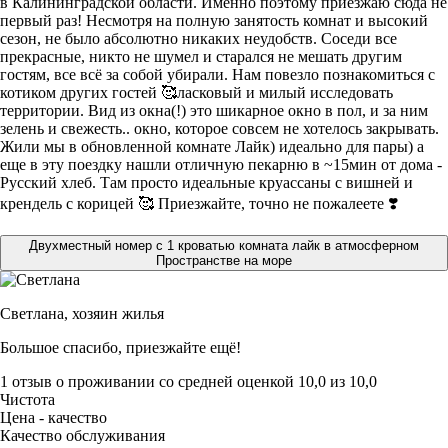
в Калининградской области. Именно поэтому приезжаю сюда не
первый раз! Несмотря на полную занятость комнат и высокий
сезон, не было абсолютно никаких неудобств. Соседи все
прекрасные, никто не шумел и старался не мешать другим
гостям, все всё за собой убирали. Нам повезло познакомиться с
котиком других гостей 🥰ласковый и милый исследовать
территории. Вид из окна(!) это шикарное окно в пол, и за ним
зелень и свежесть.. окно, которое совсем не хотелось закрывать.
Жили мы в обновленной комнате Лайк) идеально для пары) а
еще в эту поездку нашли отличную пекарню в ~15мин от дома -
Русский хлеб. Там просто идеальные круассаны с вишней и
крендель с корицей 🥰 Приезжайте, точно не пожалеете ❣️
Двухместный номер с 1 кроватью комната лайк в атмосферном
Пространстве на море
Светлана,
хозяин жилья
Большое спасибо, приезжайте ещё!
1 отзыв
о проживании со средней оценкой
10,0
из
10,0
Чистота
Цена - качество
Качество обслуживания