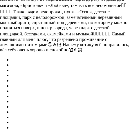
магазина, «Бристоль» и «Любава», там есть всë необходимое👍🏻
👍🏻👍🏻 Также рядом велопрокат, пункт «Озон», детские
площадки, парк с велодорожкой, замечательный деревянный
мост-лабиринт, спрятанный под деревьями, по которому можно
подняться наверх, в центр города, через парк с детской
площадкой, беседками, скамейками и музыкой👍🏻👍🏻👍🏻 Самый
главный для меня плюс, что разрешено проживание с
домашними питомцами🙂👍🏻 Нашему котику всë понравилось,
вëл себя очень хорошо и спокойно🥰👍🏻